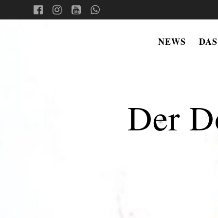
Skip
to
content
NEWS
DAS
FRIGHT
NIGHTS
Der D