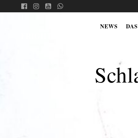
Skip
to
content
NEWS
DAS
FRIGHT
NIGHTS
Schl