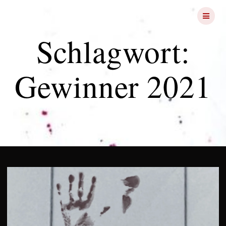
Skip
FRIGHT
NIGHTS
to
content
Schlagwort:
Gewinner 2021