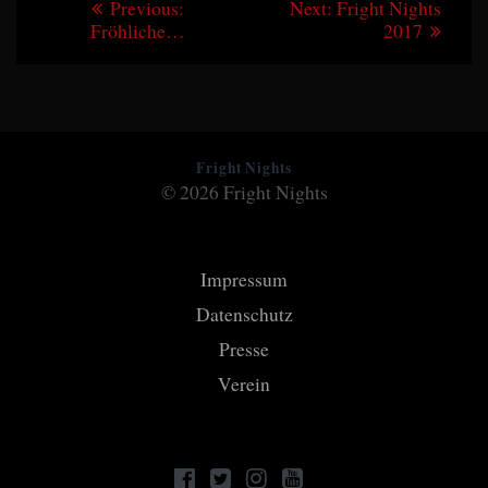
Previous
Next
Previous:
Next:
Fright Nights
post:
post:
Fröhliche…
2017
Fright Nights
© 2026 Fright Nights
Impressum
Datenschutz
Presse
Verein