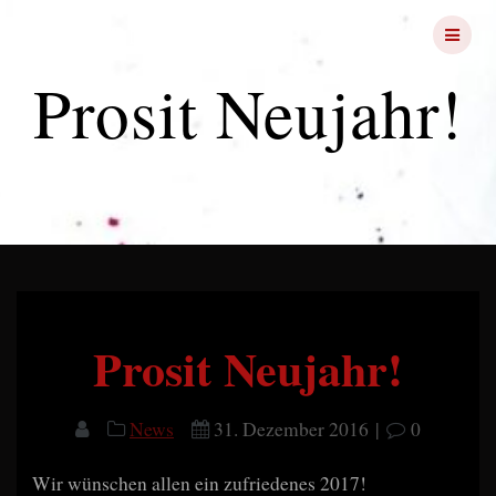
Skip
FRIGHT
NIGHTS
to
content
Prosit Neujahr!
Prosit Neujahr!
News
31. Dezember 2016
|
0
Wir wünschen allen ein zufriedenes 2017!