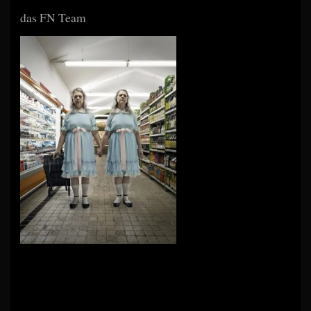
das FN Team
Beitragsnavigation