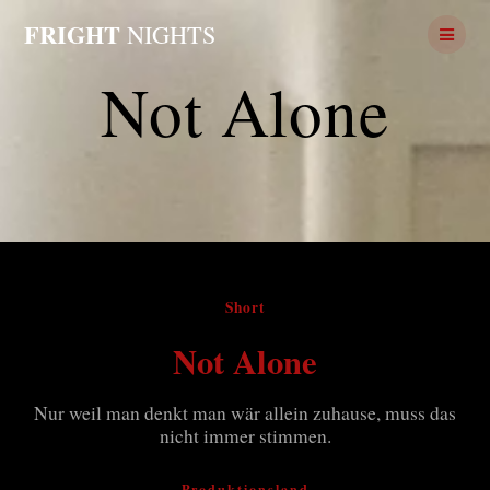
Skip
FRIGHT
NIGHTS
to
content
Not Alone
Short
Not Alone
Nur weil man denkt man wär allein zuhause, muss das
nicht immer stimmen.
Produktionsland