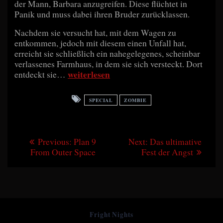
der Mann, Barbara anzugreifen. Diese flüchtet in
Panik und muss dabei ihren Bruder zurücklassen.
Nachdem sie versucht hat, mit dem Wagen zu
entkommen, jedoch mit diesem einen Unfall hat,
erreicht sie schließlich ein nahegelegenes, scheinbar
verlassenes Farmhaus, in dem sie sich versteckt. Dort
weiterlesen
entdeckt sie…
SPECIAL
ZOMBIE
Beitragsnavigation
Previous
Next
Previous:
Plan 9
Next:
Das ultimative
post:
post:
From Outer Space
Fest der Angst
Fright Nights