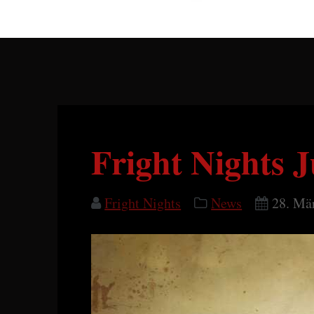
Fright Nights 
Fright Nights
News
28. Mä