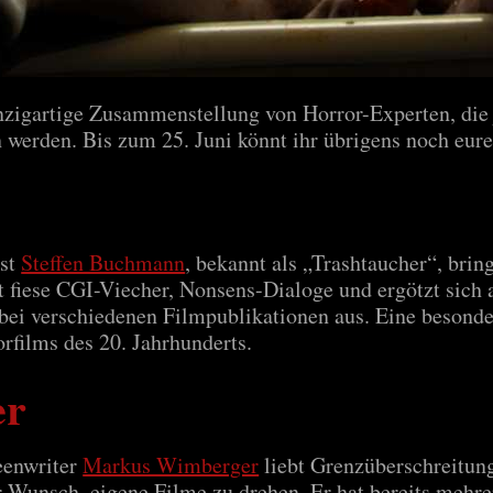
inzigartige Zusammenstellung von Horror-Experten, die j
n werden. Bis zum 25. Juni könnt ihr übrigens noch eur
ist
Steffen Buchmann
, bekannt als „Trashtaucher“, brin
ebt fiese CGI-Viecher, Nonsens-Dialoge und ergötzt sic
 bei verschiedenen Filmpublikationen aus. Eine besonder
films des 20. Jahrhunderts.
er
eenwriter
Markus Wimberger
liebt Grenzüberschreitun
r Wunsch, eigene Filme zu drehen. Er hat bereits mehr