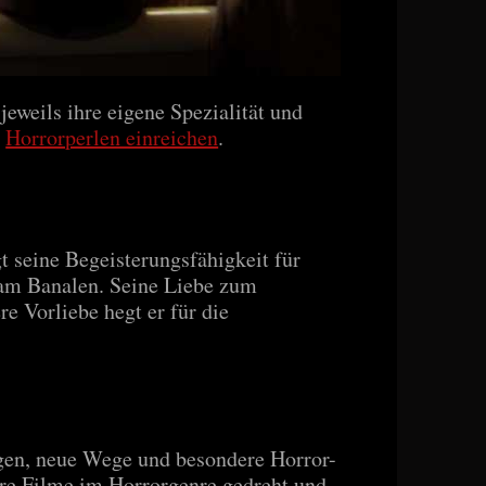
eweils ihre eigene Spezialität und
e
Horrorperlen einreichen
.
gt seine Begeisterungsfähigkeit für
h am Banalen. Seine Liebe zum
e Vorliebe hegt er für die
gen, neue Wege und besondere Horror-
ere Filme im Horrorgenre gedreht und