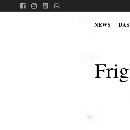
Skip
to
content
NEWS
DAS
FRIGHT
NIGHTS
Frig