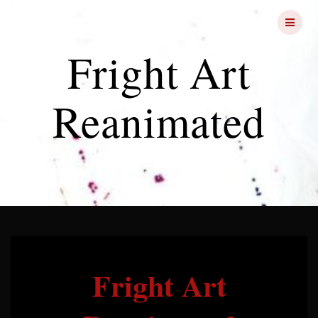
Skip
FRIGHT
NIGHTS
to
content
Fright Art
Reanimated
Fright Art