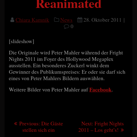
Reanimated
Chiara Kamnik
News
28. Oktober 2011
|
0
[slideshow]
Die Originale wird Peter Mahler während der Fright
Nights 2011 im Foyer des Hollywood Megaplex
ausstellen. Ein besonderes Zuckerl winkt dem
Gewinner des Publikumspreises: Er oder sie darf sich
eines von Peter Mahlers Bildern auswählen.
Facebook
Weitere Bilder von Peter Mahler auf
.
Beitragsnavigation
Previous
Next
Previous:
Die Gäste
Next:
Fright Nights
post:
post:
stellen sich ein
2011 – Los geht’s!