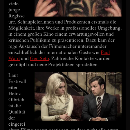
viele
junge
Regisse
ure, SchaupielerInnen und Produzenten erstmals die
Möglichkeit, ihre Werke in professioneller Umgebung,
in einem großen Kino einem erwartungsvollen und
kritischen Publikum zu präsentieren. Dazu kam der
rege Austausch der Filmemacher untereinander –
einschließlich der internationalen Gäste wie
Paul
Ward
und
Gen Seto
. Zahlreiche Kontakte wurden
geknüpft und neue Projektideen sprudelten.
Laut
Festivall
eiter
Heinz
Olbrich
ist die
Qualität
der
eingerei
chten Filme enorm gestiegen, so dass nicht alle guten