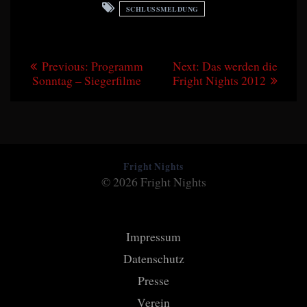
SCHLUSSMELDUNG
Beitragsnavigation
Previous
Next
Previous:
Programm
Next:
Das werden die
post:
post:
Sonntag – Siegerfilme
Fright Nights 2012
Fright Nights
© 2026 Fright Nights
Impressum
Datenschutz
Presse
Verein