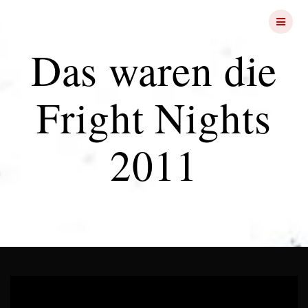
Skip
FRIGHT
NIGHTS
to
content
Das waren die
Fright Nights
2011