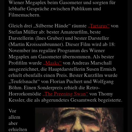
Wiener Megaplex beim Gasometer und sorgten für
lebhafte Gespräche zwischen Publikum und
Filmemachern.
Gleich drei „Silberne Hände“ räumte
„Tartarus“
von
Stefan Müller ab: bester Amateurfilm, beste
Darstellerin (Ines Gruber) und bester Darsteller
(Martin Kroissenbrunner). Dieser Film wird ab 18:
November ins reguläre Programm des Wiener
Megaplex am Gasometer übernommen. Als bester
Profifilm wurde
„Masks“
von Andreas Marschall
ausgezeichnet, die Hauptdarstellerin Susen Ermich
erhielt ebenfalls einen Preis. Bester Kurzfilm wurde
„Teufelsnacht“ von Florian Puchert und Wolfgang
Böhm. Einen Sonderpreis erhielt die Retro-
Horrorkomödie
„The Preening Swan“
von Thomy
Kessler, die als abgerundetes Gesamtwerk begeisterte.
Vor
allem
aber
erhielten