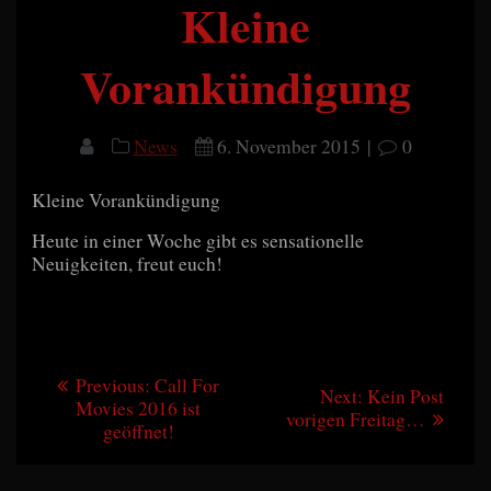
Kleine
Vorankündigung
News
6. November 2015
|
0
Kleine Vorankündigung
Heute in einer Woche gibt es sensationelle
Neuigkeiten, freut euch!
Beitragsnavigation
Previous
Previous:
Call For
Next
Next:
Kein Post
post:
Movies 2016 ist
post:
vorigen Freitag…
geöffnet!